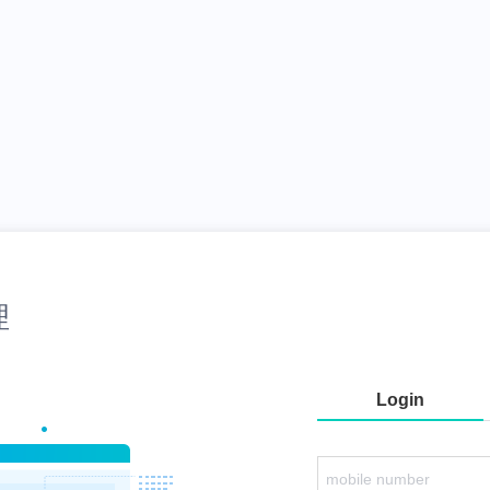
理
Login